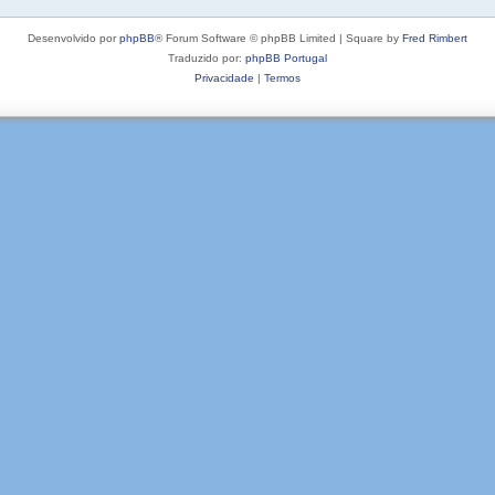
Desenvolvido por
phpBB
® Forum Software © phpBB Limited | Square by
Fred Rimbert
Traduzido por:
phpBB Portugal
Privacidade
|
Termos