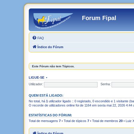
Forum Fipal
FAQ
Índice do Fórum
Este Fórum não tem Tópicos.
LIGUE-SE
•
Utilizador:
Senha:
QUEM ESTÁ LIGADO:
No total, há
1
utilizador ligado :: 0 registado, 0 escondido e 1 visitante (
O recorde de utilizadores online foi de 1164 em sexta mai 22, 2026 4:44
ESTATÍSTICAS DO FÓRUM:
Total de mensagens
7
• Total de tópicos
7
• Total de membros
20
•
Luiz 
Índice do Fórum