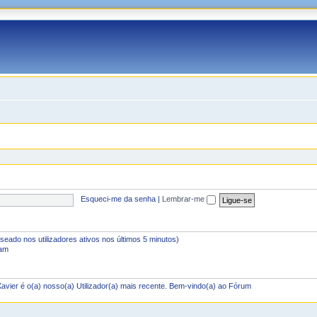
Esqueci-me da senha
|
Lembrar-me
baseado nos utilizadores ativos nos últimos 5 minutos)
 am
Xavier
é o(a) nosso(a) Utilizador(a) mais recente. Bem-vindo(a) ao Fórum