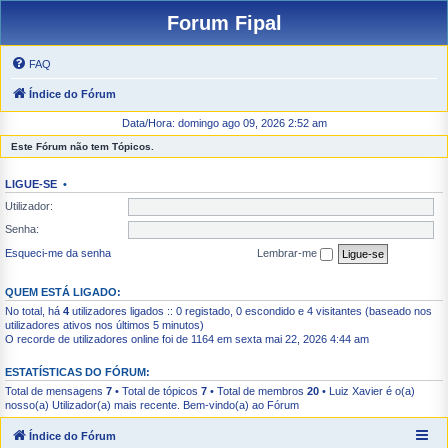
Forum Fipal
FAQ
Índice do Fórum
Data/Hora: domingo ago 09, 2026 2:52 am
Este Fórum não tem Tópicos.
LIGUE-SE
•
Utilizador:
Senha:
Esqueci-me da senha
Lembrar-me
QUEM ESTÁ LIGADO:
No total, há
4
utilizadores ligados :: 0 registado, 0 escondido e 4 visitantes (baseado nos
utilizadores ativos nos últimos 5 minutos)
O recorde de utilizadores online foi de 1164 em sexta mai 22, 2026 4:44 am
ESTATÍSTICAS DO FÓRUM:
Total de mensagens
7
• Total de tópicos
7
• Total de membros
20
•
Luiz Xavier
é o(a)
nosso(a) Utilizador(a) mais recente. Bem-vindo(a) ao Fórum
Índice do Fórum