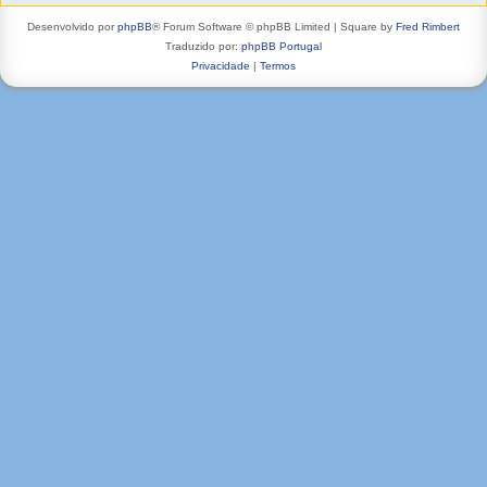
Desenvolvido por
phpBB
® Forum Software © phpBB Limited | Square by
Fred Rimbert
Traduzido por:
phpBB Portugal
Privacidade
|
Termos