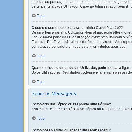
estrelas ou pontos, indicando a quantidade de mensagens que
pertencente a cada Utilizador. Cabe ao Administrador permitir
Topo
O que é e como posso alterar a minha Classificação??
De uma forma geral, o Utilizador Normal não pode alterar dir
uso). A maior parte das Classificação existentes, indicam o 
Especial. Por Favor, não abuse do Fórum enviando Mensagens
contra si, se considerarem que está a ter atitudes abusivas.
Topo
Quando clico no email de um Utilizador, pede-me para ligar 
Só os Utilizadores Registados podem enviar emails através do f
Topo
Sobre as Mensagens
Como crio um Tópico ou respondo num Fórum?
Isso é fácil, clique no botão Novo Tópico ou Responder. Estes 
Topo
Como posso editar ou apagar uma Mensagem?