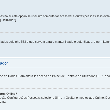
inalar esta opção se usar um computador acessível a outras pessoas. Isso evita 
 Utilizador ]
iados pelo phpBB3 e que servem para o manter ligado e autenticado, e permitem
zador
de Dados. Para alterá-las aceda ao Painel de Controlo do Utilizador [UCP], aba P
ores Online?
 opção Configurações Pessoais, selecione Sim em Ocultar o meu estado Online. De
tema.