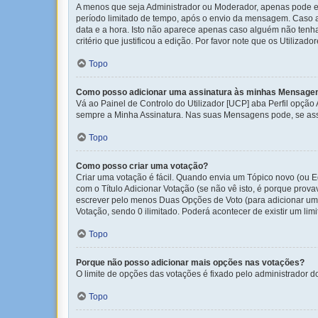
A menos que seja Administrador ou Moderador, apenas pode ed
período limitado de tempo, após o envio da mensagem. Caso 
data e a hora. Isto não aparece apenas caso alguém não ten
critério que justificou a edição. Por favor note que os Util
Topo
Como posso adicionar uma assinatura às minhas Mensage
Vá ao Painel de Controlo do Utilizador [UCP] aba Perfil opção
sempre a Minha Assinatura. Nas suas Mensagens pode, se assi
Topo
Como posso criar uma votação?
Criar uma votação é fácil. Quando envia um Tópico novo (ou E
com o Título Adicionar Votação (se não vê isto, é porque prov
escrever pelo menos Duas Opções de Voto (para adicionar uma
Votação, sendo 0 ilimitado. Poderá acontecer de existir um lim
Topo
Porque não posso adicionar mais opções nas votações?
O limite de opções das votações é fixado pelo administrador d
Topo