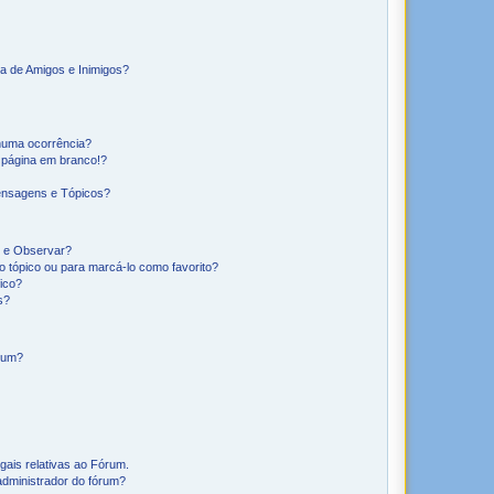
a de Amigos e Inimigos?
huma ocorrência?
 página em branco!?
ensagens e Tópicos?
os e Observar?
 tópico ou para marcá-lo como favorito?
ico?
s?
órum?
gais relativas ao Fórum.
administrador do fórum?