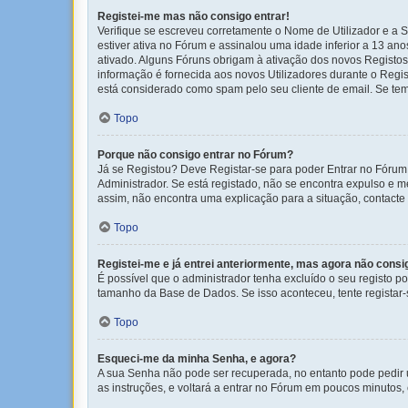
Registei-me mas não consigo entrar!
Verifique se escreveu corretamente o Nome de Utilizador e a S
estiver ativa no Fórum e assinalou uma idade inferior a 13 an
ativado. Alguns Fóruns obrigam à ativação dos novos Registos. 
informação é fornecida aos novos Utilizadores durante o Regi
está considerado como spam pelo seu cliente de email. Se tem 
Topo
Porque não consigo entrar no Fórum?
Já se Registou? Deve Registar-se para poder Entrar no Fórum
Administrador. Se está registado, não se encontra expulso e 
assim, não encontra uma explicação para a situação, contact
Topo
Registei-me e já entrei anteriormente, mas agora não consi
É possível que o administrador tenha excluído o seu registo 
tamanho da Base de Dados. Se isso aconteceu, tente registar-s
Topo
Esqueci-me da minha Senha, e agora?
A sua Senha não pode ser recuperada, no entanto pode pedir 
as instruções, e voltará a entrar no Fórum em poucos minuto