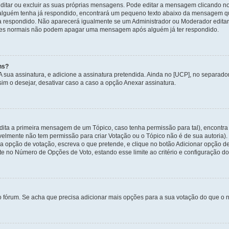
itar ou excluir as suas próprias mensagens. Pode editar a mensagem clicando no
alguém tenha já respondido, encontrará um pequeno texto abaixo da mensagem qu
ha respondido. Não aparecerá igualmente se um Administrador ou Moderador edi
izadores normais não podem apagar uma mensagem após alguém já ter respondido.
ns?
 A sua assinatura, e adicione a assinatura pretendida. Ainda no [UCP], no separa
m o desejar, desativar caso a caso a opção Anexar assinatura.
dita a primeira mensagem de um Tópico, caso tenha permissão para tal), encontra 
avelmente não tem permissão para criar Votação ou o Tópico não é de sua autoria)
 opção de votação, escreva o que pretende, e clique no botão Adicionar opção de
ite no Número de Opções de Voto, estando esse limite ao critério e configuração do
o fórum. Se acha que precisa adicionar mais opções para a sua votação do que o n