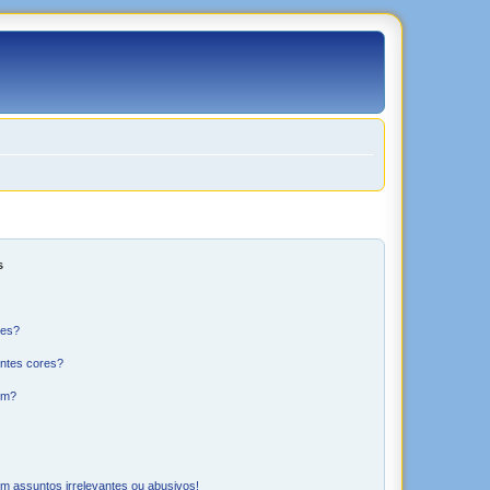
s
res?
ntes cores?
um?
m assuntos irrelevantes ou abusivos!