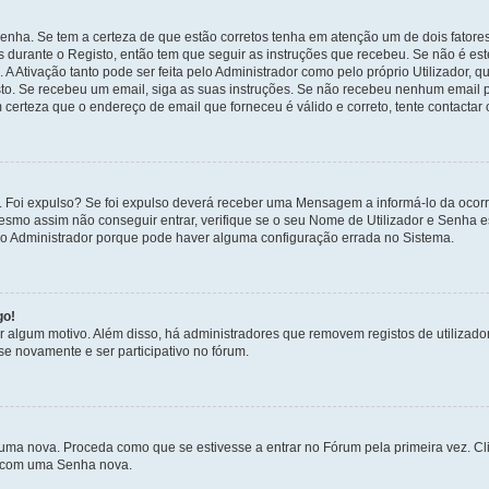
enha. Se tem a certeza de que estão corretos tenha em atenção um de dois fatores
os durante o Registo, então tem que seguir as instruções que recebeu. Se não é es
A Ativação tanto pode ser feita pelo Administrador como pelo próprio Utilizador, q
sto. Se recebeu um email, siga as suas instruções. Se não recebeu nenhum email p
certeza que o endereço de email que forneceu é válido e correto, tente contactar
. Foi expulso? Se foi expulso deverá receber uma Mensagem a informá-lo da ocorr
mesmo assim não conseguir entrar, verifique se o seu Nome de Utilizador e Senha
e o Administrador porque pode haver alguma configuração errada no Sistema.
go!
por algum motivo. Além disso, há administradores que removem registos de utiliz
e novamente e ser participativo no fórum.
uma nova. Proceda como que se estivesse a entrar no Fórum pela primeira vez. C
s, com uma Senha nova.