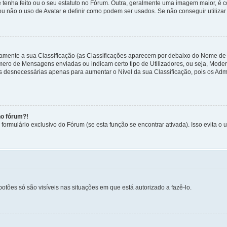
 tenha feito ou o seu estatuto no Fórum. Outra, geralmente uma imagem maior, é
 ou não o uso de Avatar e definir como podem ser usados. Se não conseguir utilizar
etamente a sua Classificação (as Classificações aparecem por debaixo do Nome de
Número de Mensagens enviadas ou indicam certo tipo de Utilizadores, ou seja, Mod
 desnecessárias apenas para aumentar o Nível da sua Classificação, pois os Ad
no fórum?!
ormulário exclusivo do Fórum (se esta função se encontrar ativada). Isso evita o u
botões só são visíveis nas situações em que está autorizado a fazê-lo.