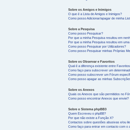
Sobre os Amigos e Inimigos
O que é a Lista de Amigos e Inimigos?
Como posso Adicionar/apagar de minha List
Sobre a Pesquisa
Como posso Pesquisar?
Por que a minha Pesquisa resultou em nen
Por que a minha Pesquisa resultou em uma
Como posso Pesquisar por Utilizadores?
Como posso Pesquisar minhas Próprias M
Sobre os Observar e Favoritos
Qual é a diferença existente entre Favorit
Como faço para subscrever um determinado
Como posso subscrever um Fórum específ
Como posso apagar as minhas Subscriçõe
Sobre os Anexos
Quais os Anexos que são permitidos no F
Como posso encontrar Anexos que enviei?
Sobre o Sistema phpBB3
Quem Escreveu o phpBB?
Por que não existe a Função X?
Contactos sobre questões abusivas e/ou ile
Como faço para entrar em contacto com o 