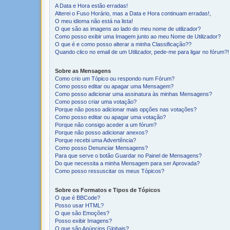
A Data e Hora estão erradas!
Alterei o Fuso Horário, mas a Data e Hora continuam erradas!,
O meu idioma não está na lista!
O que são as imagens ao lado do meu nome de utilizador?
Como posso exibir uma Imagem junto ao meu Nome de Utilizador?
O que é e como posso alterar a minha Classificação??
Quando clico no email de um Utilizador, pede-me para ligar no fórum?!
Sobre as Mensagens
Como crio um Tópico ou respondo num Fórum?
Como posso editar ou apagar uma Mensagem?
Como posso adicionar uma assinatura às minhas Mensagens?
Como posso criar uma votação?
Porque não posso adicionar mais opções nas votações?
Como posso editar ou apagar uma votação?
Porque não consigo aceder a um fórum?
Porque não posso adicionar anexos?
Porque recebi uma Advertência?
Como posso Denunciar Mensagens?
Para que serve o botão Guardar no Painel de Mensagens?
Do que necessita a minha Mensagem para ser Aprovada?
Como posso ressuscitar os meus Tópicos?
Sobre os Formatos e Tipos de Tópicos
O que é BBCode?
Posso usar HTML?
O que são Emoções?
Posso exibir Imagens?
O que são Anúncios Globais?