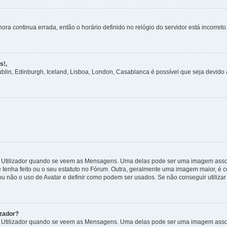
ora continua errada, então o horário definido no relógio do servidor está incorreto.
s!,
ublin, Edinburgh, Iceland, Lisboa, London, Casablanca é possível que seja devido
tilizador quando se veem as Mensagens. Uma delas pode ser uma imagem associa
 tenha feito ou o seu estatuto no Fórum. Outra, geralmente uma imagem maior, é
 ou não o uso de Avatar e definir como podem ser usados. Se não conseguir utilizar
zador?
tilizador quando se veem as Mensagens. Uma delas pode ser uma imagem associa