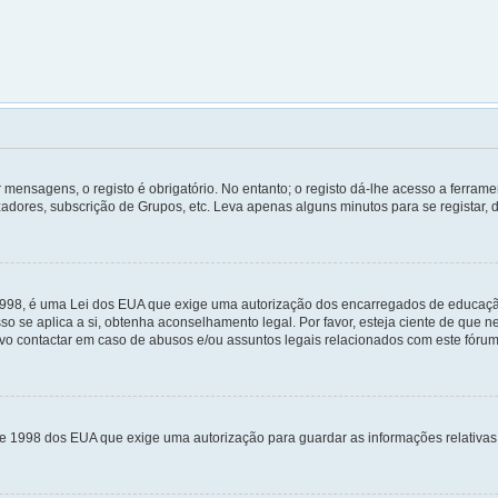
mensagens, o registo é obrigatório. No entanto; o registo dá-lhe acesso a ferramen
zadores, subscrição de Grupos, etc. Leva apenas alguns minutos para se registar, 
 1998, é uma Lei dos EUA que exige uma autorização dos encarregados de educaçã
sso se aplica a si, obtenha aconselhamento legal. Por favor, esteja ciente de que
o contactar em caso de abusos e/ou assuntos legais relacionados com este fórum
 de 1998 dos EUA que exige uma autorização para guardar as informações relativa