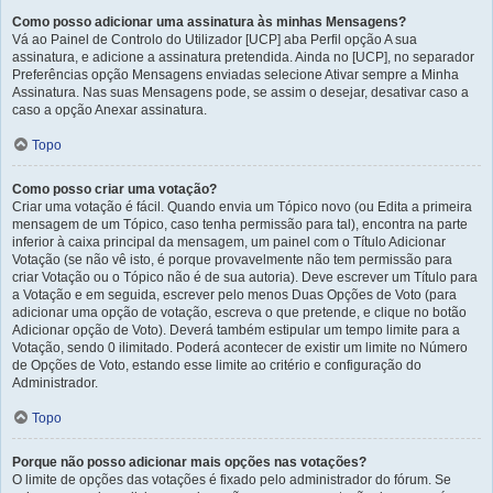
Como posso adicionar uma assinatura às minhas Mensagens?
Vá ao Painel de Controlo do Utilizador [UCP] aba Perfil opção A sua
assinatura, e adicione a assinatura pretendida. Ainda no [UCP], no separador
Preferências opção Mensagens enviadas selecione Ativar sempre a Minha
Assinatura. Nas suas Mensagens pode, se assim o desejar, desativar caso a
caso a opção Anexar assinatura.
Topo
Como posso criar uma votação?
Criar uma votação é fácil. Quando envia um Tópico novo (ou Edita a primeira
mensagem de um Tópico, caso tenha permissão para tal), encontra na parte
inferior à caixa principal da mensagem, um painel com o Título Adicionar
Votação (se não vê isto, é porque provavelmente não tem permissão para
criar Votação ou o Tópico não é de sua autoria). Deve escrever um Título para
a Votação e em seguida, escrever pelo menos Duas Opções de Voto (para
adicionar uma opção de votação, escreva o que pretende, e clique no botão
Adicionar opção de Voto). Deverá também estipular um tempo limite para a
Votação, sendo 0 ilimitado. Poderá acontecer de existir um limite no Número
de Opções de Voto, estando esse limite ao critério e configuração do
Administrador.
Topo
Porque não posso adicionar mais opções nas votações?
O limite de opções das votações é fixado pelo administrador do fórum. Se