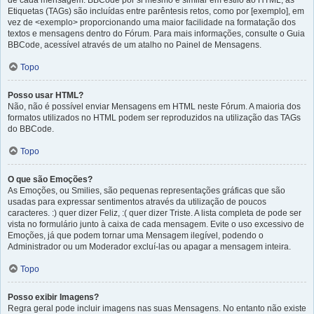
de cada mensagem. BBCode por si mesmo é similar em estilo ao HTML, as
Etiquetas (TAGs) são incluídas entre parêntesis retos, como por [exemplo], em
vez de <exemplo> proporcionando uma maior facilidade na formatação dos
textos e mensagens dentro do Fórum. Para mais informações, consulte o Guia
BBCode, acessível através de um atalho no Painel de Mensagens.
Topo
Posso usar HTML?
Não, não é possível enviar Mensagens em HTML neste Fórum. A maioria dos
formatos utilizados no HTML podem ser reproduzidos na utilização das TAGs
do BBCode.
Topo
O que são Emoções?
As Emoções, ou Smilies, são pequenas representações gráficas que são
usadas para expressar sentimentos através da utilização de poucos
caracteres. :) quer dizer Feliz, :( quer dizer Triste. A lista completa de pode ser
vista no formulário junto à caixa de cada mensagem. Evite o uso excessivo de
Emoções, já que podem tornar uma Mensagem ilegível, podendo o
Administrador ou um Moderador excluí-las ou apagar a mensagem inteira.
Topo
Posso exibir Imagens?
Regra geral pode incluir imagens nas suas Mensagens. No entanto não existe