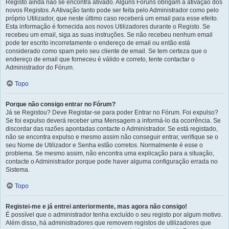
Registo ainda não se encontra ativado. Alguns Fóruns obrigam à ativação dos
novos Registos. A Ativação tanto pode ser feita pelo Administrador como pelo
próprio Utilizador, que neste último caso receberá um email para esse efeito.
Esta informação é fornecida aos novos Utilizadores durante o Registo. Se
recebeu um email, siga as suas instruções. Se não recebeu nenhum email
pode ter escrito incorretamente o endereço de email ou então está
considerado como spam pelo seu cliente de email. Se tem certeza que o
endereço de email que forneceu é válido e correto, tente contactar o
Administrador do Fórum.
Topo
Porque não consigo entrar no Fórum?
Já se Registou? Deve Registar-se para poder Entrar no Fórum. Foi expulso?
Se foi expulso deverá receber uma Mensagem a informá-lo da ocorrência. Se
discordar das razões apontadas contacte o Administrador. Se está registado,
não se encontra expulso e mesmo assim não conseguir entrar, verifique se o
seu Nome de Utilizador e Senha estão corretos. Normalmente é esse o
problema. Se mesmo assim, não encontra uma explicação para a situação,
contacte o Administrador porque pode haver alguma configuração errada no
Sistema.
Topo
Registei-me e já entrei anteriormente, mas agora não consigo!
É possível que o administrador tenha excluído o seu registo por algum motivo.
Além disso, há administradores que removem registos de utilizadores que