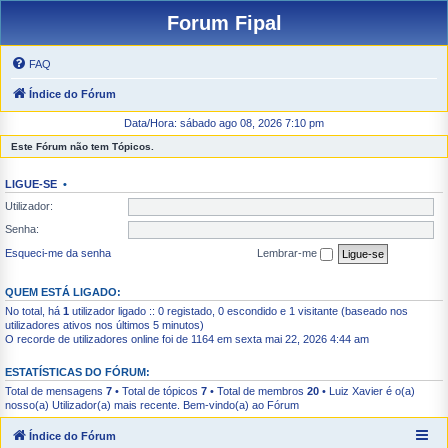
Forum Fipal
FAQ
Índice do Fórum
Data/Hora: sábado ago 08, 2026 7:10 pm
Este Fórum não tem Tópicos.
LIGUE-SE
•
Utilizador:
Senha:
Esqueci-me da senha
Lembrar-me
QUEM ESTÁ LIGADO:
No total, há
1
utilizador ligado :: 0 registado, 0 escondido e 1 visitante (baseado nos
utilizadores ativos nos últimos 5 minutos)
O recorde de utilizadores online foi de 1164 em sexta mai 22, 2026 4:44 am
ESTATÍSTICAS DO FÓRUM:
Total de mensagens
7
• Total de tópicos
7
• Total de membros
20
•
Luiz Xavier
é o(a)
nosso(a) Utilizador(a) mais recente. Bem-vindo(a) ao Fórum
Índice do Fórum