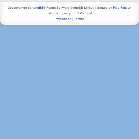
Desenvolvido por
phpBB
® Forum Software © phpBB Limited | Square by
Fred Rimbert
Traduzido por:
phpBB Portugal
Privacidade
|
Termos