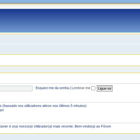
Esqueci-me da senha
|
Lembrar-me
tes (baseado nos utilizadores ativos nos últimos 5 minutos)
 am
Xavier
é o(a) nosso(a) Utilizador(a) mais recente. Bem-vindo(a) ao Fórum