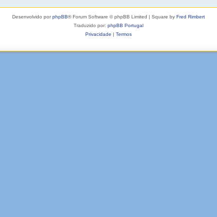
Desenvolvido por
phpBB
® Forum Software © phpBB Limited | Square by
Fred Rimbert
Traduzido por:
phpBB Portugal
Privacidade
|
Termos