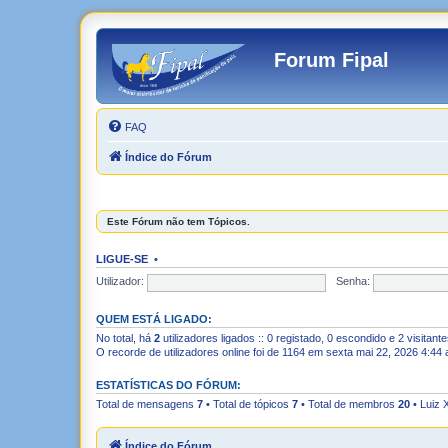
Forum Fipal
FAQ
Índice do Fórum
Este Fórum não tem Tópicos.
LIGUE-SE
•
Utilizador:
Senha:
QUEM ESTÁ LIGADO:
No total, há
2
utilizadores ligados :: 0 registado, 0 escondido e 2 visitan
O recorde de utilizadores online foi de 1164 em sexta mai 22, 2026 4:44
ESTATÍSTICAS DO FÓRUM:
Total de mensagens
7
• Total de tópicos
7
• Total de membros
20
•
Luiz 
Índice do Fórum