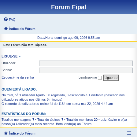
Forum Fipal
FAQ
Índice do Fórum
Data/Hora: domingo ago 09, 2026 9:55 am
Este Fórum não tem Tópicos.
LIGUE-SE
•
Utilizador:
Senha:
Esqueci-me da senha
Lembrar-me
QUEM ESTÁ LIGADO:
No total, há
1
utilizador ligado :: 0 registado, 0 escondido e 1 visitante (baseado nos
utilizadores ativos nos últimos 5 minutos)
O recorde de utilizadores online foi de 1164 em sexta mai 22, 2026 4:44 am
ESTATÍSTICAS DO FÓRUM:
Total de mensagens
7
• Total de tópicos
7
• Total de membros
20
•
Luiz Xavier
é o(a)
nosso(a) Utilizador(a) mais recente. Bem-vindo(a) ao Fórum
Índice do Fórum