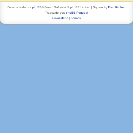
Desenvolvido por
phpBB
® Forum Software © phpBB Limited | Square by
Fred Rimbert
Traduzido por:
phpBB Portugal
Privacidade
|
Termos