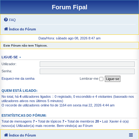
Forum Fipal
FAQ
Índice do Fórum
Data/Hora: sábado ago 08, 2026 8:47 am
Este Fórum não tem Tópicos.
LIGUE-SE
•
Utilizador:
Senha:
Esqueci-me da senha
Lembrar-me
QUEM ESTÁ LIGADO:
No total, há
4
utilizadores ligados :: 0 registado, 0 escondido e 4 visitantes (baseado nos
utilizadores ativos nos últimos 5 minutos)
O recorde de utilizadores online foi de 1164 em sexta mai 22, 2026 4:44 am
ESTATÍSTICAS DO FÓRUM:
Total de mensagens
7
• Total de tópicos
7
• Total de membros
20
•
Luiz Xavier
é o(a)
nosso(a) Utilizador(a) mais recente. Bem-vindo(a) ao Fórum
Índice do Fórum