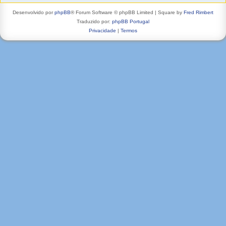
Desenvolvido por
phpBB
® Forum Software © phpBB Limited | Square by
Fred Rimbert
Traduzido por:
phpBB Portugal
Privacidade
|
Termos