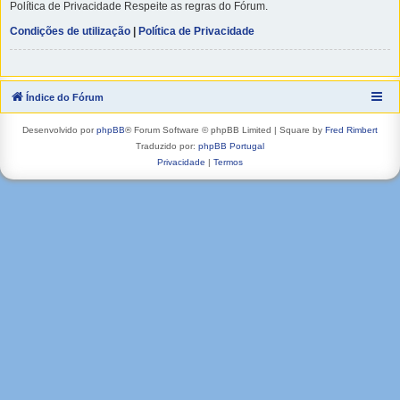
Política de Privacidade Respeite as regras do Fórum.
Condições de utilização
|
Política de Privacidade
Índice do Fórum
Desenvolvido por
phpBB
® Forum Software © phpBB Limited | Square by
Fred Rimbert
Traduzido por:
phpBB Portugal
Privacidade
|
Termos