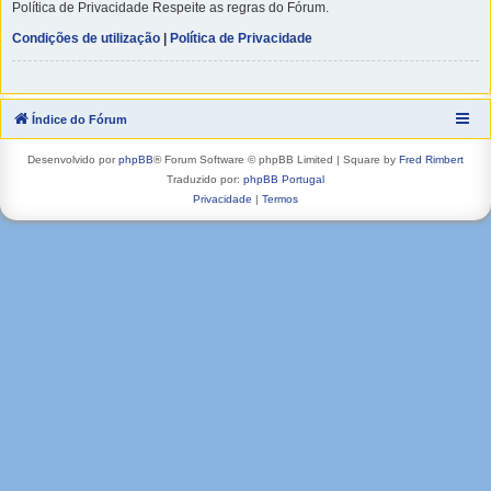
Política de Privacidade Respeite as regras do Fórum.
Condições de utilização
|
Política de Privacidade
Índice do Fórum
Desenvolvido por
phpBB
® Forum Software © phpBB Limited | Square by
Fred Rimbert
Traduzido por:
phpBB Portugal
Privacidade
|
Termos