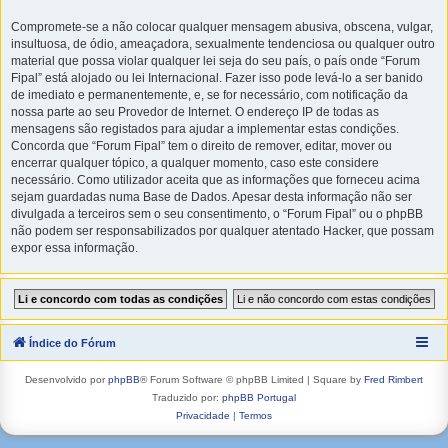
Compromete-se a não colocar qualquer mensagem abusiva, obscena, vulgar,
insultuosa, de ódio, ameaçadora, sexualmente tendenciosa ou qualquer outro
material que possa violar qualquer lei seja do seu país, o país onde “Forum
Fipal” está alojado ou lei Internacional. Fazer isso pode levá-lo a ser banido
de imediato e permanentemente, e, se for necessário, com notificação da
nossa parte ao seu Provedor de Internet. O endereço IP de todas as
mensagens são registados para ajudar a implementar estas condições.
Concorda que “Forum Fipal” tem o direito de remover, editar, mover ou
encerrar qualquer tópico, a qualquer momento, caso este considere
necessário. Como utilizador aceita que as informações que forneceu acima
sejam guardadas numa Base de Dados. Apesar desta informação não ser
divulgada a terceiros sem o seu consentimento, o “Forum Fipal” ou o phpBB
não podem ser responsabilizados por qualquer atentado Hacker, que possam
expor essa informação.
Índice do Fórum
Desenvolvido por
phpBB
® Forum Software © phpBB Limited | Square by
Fred Rimbert
Traduzido por:
phpBB Portugal
Privacidade
|
Termos