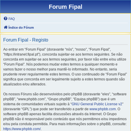
Forum Fipal
FAQ
Índice do Fórum
Forum Fipal - Registo
Ao entrar em “Forum Fipal” (doravante “nós”, “nosso”, “Forum Fipal”,
“https://intranet.fipal.pt”), concorda sujeitar-se aos termos seguintes. Se não
concorda em sujeitar-se aos termos seguintes, por favor não entre e/ou utilize
“Forum Fipal”. Nós podemos mudar estes termos a qualquer momento e
vamos fazer o nosso melhor para mantê-lo informado. No entanto, seria
prudente rever regularmente estes termos. O uso continuado de “Forum Fipal”
significa que concorda em ser legalmente sujeito a estes termos quando são
atualizados e/ou alterados.
Os nossos Fóruns são desenvolvidos pelo phpBB (doravante “eles”, “software
phpBB”, “www.phpbb.com”, “Grupo phpBB”, “Equipa phpBB”) que é um
sistema de comunidades virtuais sujeito à “
GNU General Public License v2
”
(doravante “GPL”) que pode ser transferido a partir de
www.phpbb.com
. O
software phpBB apenas facilita discussões através da Internet. O Grupo
phpBB não é responsável pelo conteúdo que nós permitimos e/ou impedimos
e/ou pela conduta permitida. Para mais informações sobre o phpBB, consulte:
https://www.phpbb.com/
.