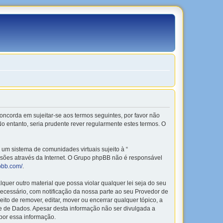
o concorda em sujeitar-se aos termos seguintes, por favor não
o entanto, seria prudente rever regularmente estes termos. O
m sistema de comunidades virtuais sujeito à “
ussões através da Internet. O Grupo phpBB não é responsável
pbb.com/
.
er outro material que possa violar qualquer lei seja do seu
 necessário, com notificação da nossa parte ao seu Provedor de
to de remover, editar, mover ou encerrar qualquer tópico, a
 de Dados. Apesar desta informação não ser divulgada a
por essa informação.