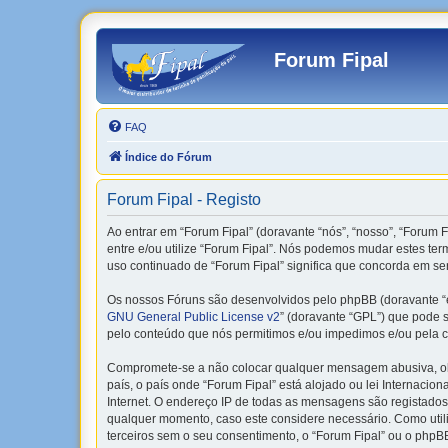
Forum Fipal
FAQ
Índice do Fórum
Forum Fipal - Registo
Ao entrar em “Forum Fipal” (doravante “nós”, “nosso”, “Forum Fi
entre e/ou utilize “Forum Fipal”. Nós podemos mudar estes te
uso continuado de “Forum Fipal” significa que concorda em ser
Os nossos Fóruns são desenvolvidos pelo phpBB (doravante “e
GNU General Public License v2
” (doravante “GPL”) que pode se
pelo conteúdo que nós permitimos e/ou impedimos e/ou pela c
Compromete-se a não colocar qualquer mensagem abusiva, obsc
país, o país onde “Forum Fipal” está alojado ou lei Internacio
Internet. O endereço IP de todas as mensagens são registados 
qualquer momento, caso este considere necessário. Como uti
terceiros sem o seu consentimento, o “Forum Fipal” ou o php