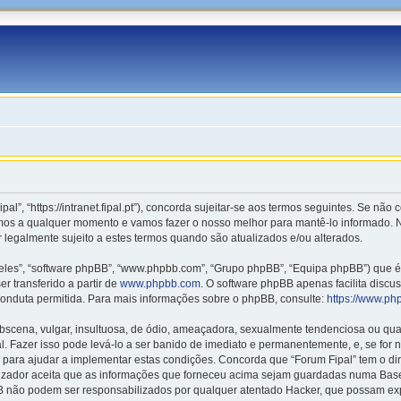
pal”, “https://intranet.fipal.pt”), concorda sujeitar-se aos termos seguintes. Se nã
rmos a qualquer momento e vamos fazer o nosso melhor para mantê-lo informado. N
 legalmente sujeito a estes termos quando são atualizados e/ou alterados.
les”, “software phpBB”, “www.phpbb.com”, “Grupo phpBB”, “Equipa phpBB”) que é u
r transferido a partir de
www.phpbb.com
. O software phpBB apenas facilita disc
onduta permitida. Para mais informações sobre o phpBB, consulte:
https://www.ph
ena, vulgar, insultuosa, de ódio, ameaçadora, sexualmente tendenciosa ou qualqu
nal. Fazer isso pode levá-lo a ser banido de imediato e permanentemente, e, se for
para ajudar a implementar estas condições. Concorda que “Forum Fipal” tem o direi
lizador aceita que as informações que forneceu acima sejam guardadas numa Base
BB não podem ser responsabilizados por qualquer atentado Hacker, que possam ex