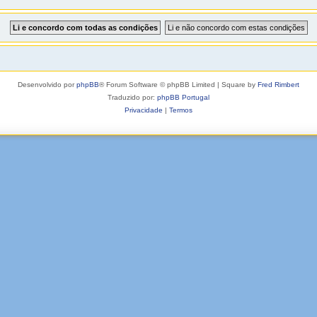
Desenvolvido por
phpBB
® Forum Software © phpBB Limited | Square by
Fred Rimbert
Traduzido por:
phpBB Portugal
Privacidade
|
Termos