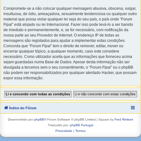
Compromete-se a não colocar qualquer mensagem abusiva, obscena, vulgar,
insultuosa, de ódio, ameaçadora, sexualmente tendenciosa ou qualquer outro
material que possa violar qualquer lei seja do seu país, o país onde “Forum
Fipal” está alojado ou lei Internacional. Fazer isso pode levá-lo a ser banido
de imediato e permanentemente, e, se for necessário, com notificação da
nossa parte ao seu Provedor de Internet. O endereço IP de todas as
mensagens são registados para ajudar a implementar estas condições.
Concorda que “Forum Fipal” tem o direito de remover, editar, mover ou
encerrar qualquer tópico, a qualquer momento, caso este considere
necessário. Como utilizador aceita que as informações que forneceu acima
sejam guardadas numa Base de Dados. Apesar desta informação não ser
divulgada a terceiros sem o seu consentimento, o “Forum Fipal” ou o phpBB
não podem ser responsabilizados por qualquer atentado Hacker, que possam
expor essa informação.
Índice do Fórum
Desenvolvido por
phpBB
® Forum Software © phpBB Limited | Square by
Fred Rimbert
Traduzido por:
phpBB Portugal
Privacidade
|
Termos