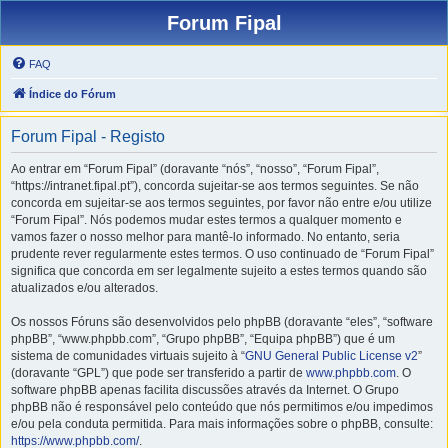
Forum Fipal
FAQ
Índice do Fórum
Forum Fipal - Registo
Ao entrar em “Forum Fipal” (doravante “nós”, “nosso”, “Forum Fipal”,
“https://intranet.fipal.pt”), concorda sujeitar-se aos termos seguintes. Se não
concorda em sujeitar-se aos termos seguintes, por favor não entre e/ou utilize
“Forum Fipal”. Nós podemos mudar estes termos a qualquer momento e
vamos fazer o nosso melhor para mantê-lo informado. No entanto, seria
prudente rever regularmente estes termos. O uso continuado de “Forum Fipal”
significa que concorda em ser legalmente sujeito a estes termos quando são
atualizados e/ou alterados.
Os nossos Fóruns são desenvolvidos pelo phpBB (doravante “eles”, “software
phpBB”, “www.phpbb.com”, “Grupo phpBB”, “Equipa phpBB”) que é um
sistema de comunidades virtuais sujeito à “
GNU General Public License v2
”
(doravante “GPL”) que pode ser transferido a partir de
www.phpbb.com
. O
software phpBB apenas facilita discussões através da Internet. O Grupo
phpBB não é responsável pelo conteúdo que nós permitimos e/ou impedimos
e/ou pela conduta permitida. Para mais informações sobre o phpBB, consulte:
https://www.phpbb.com/
.