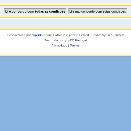
Desenvolvido por
phpBB
® Forum Software © phpBB Limited | Square by
Fred Rimbert
Traduzido por:
phpBB Portugal
Privacidade
|
Termos