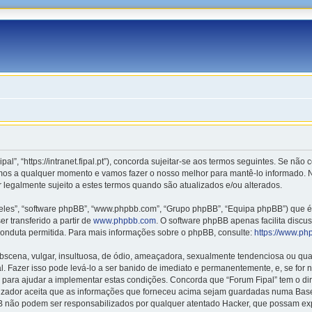
pal”, “https://intranet.fipal.pt”), concorda sujeitar-se aos termos seguintes. Se nã
rmos a qualquer momento e vamos fazer o nosso melhor para mantê-lo informado. N
 legalmente sujeito a estes termos quando são atualizados e/ou alterados.
les”, “software phpBB”, “www.phpbb.com”, “Grupo phpBB”, “Equipa phpBB”) que é u
r transferido a partir de
www.phpbb.com
. O software phpBB apenas facilita disc
onduta permitida. Para mais informações sobre o phpBB, consulte:
https://www.ph
ena, vulgar, insultuosa, de ódio, ameaçadora, sexualmente tendenciosa ou qualqu
nal. Fazer isso pode levá-lo a ser banido de imediato e permanentemente, e, se for
para ajudar a implementar estas condições. Concorda que “Forum Fipal” tem o direi
lizador aceita que as informações que forneceu acima sejam guardadas numa Base
BB não podem ser responsabilizados por qualquer atentado Hacker, que possam ex