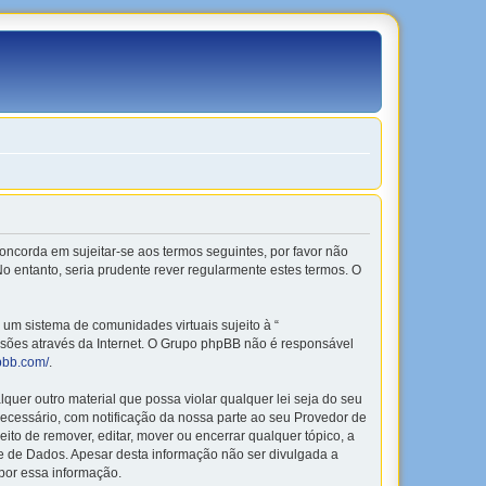
o concorda em sujeitar-se aos termos seguintes, por favor não
o entanto, seria prudente rever regularmente estes termos. O
m sistema de comunidades virtuais sujeito à “
ussões através da Internet. O Grupo phpBB não é responsável
pbb.com/
.
er outro material que possa violar qualquer lei seja do seu
 necessário, com notificação da nossa parte ao seu Provedor de
to de remover, editar, mover ou encerrar qualquer tópico, a
 de Dados. Apesar desta informação não ser divulgada a
por essa informação.