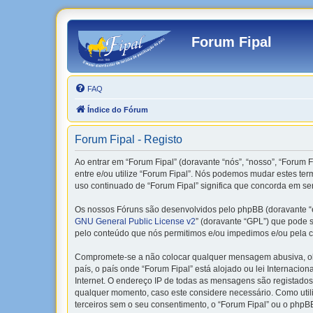
Forum Fipal
FAQ
Índice do Fórum
Forum Fipal - Registo
Ao entrar em “Forum Fipal” (doravante “nós”, “nosso”, “Forum Fi
entre e/ou utilize “Forum Fipal”. Nós podemos mudar estes te
uso continuado de “Forum Fipal” significa que concorda em ser
Os nossos Fóruns são desenvolvidos pelo phpBB (doravante “e
GNU General Public License v2
” (doravante “GPL”) que pode se
pelo conteúdo que nós permitimos e/ou impedimos e/ou pela c
Compromete-se a não colocar qualquer mensagem abusiva, obsc
país, o país onde “Forum Fipal” está alojado ou lei Internacio
Internet. O endereço IP de todas as mensagens são registados 
qualquer momento, caso este considere necessário. Como uti
terceiros sem o seu consentimento, o “Forum Fipal” ou o php