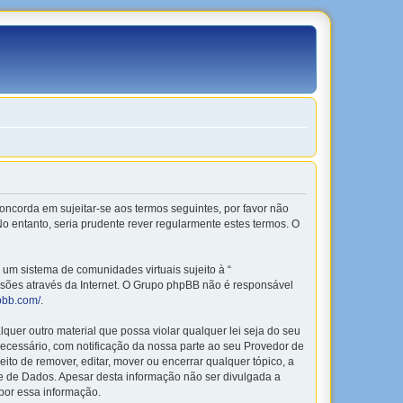
o concorda em sujeitar-se aos termos seguintes, por favor não
o entanto, seria prudente rever regularmente estes termos. O
m sistema de comunidades virtuais sujeito à “
ussões através da Internet. O Grupo phpBB não é responsável
pbb.com/
.
er outro material que possa violar qualquer lei seja do seu
 necessário, com notificação da nossa parte ao seu Provedor de
to de remover, editar, mover ou encerrar qualquer tópico, a
 de Dados. Apesar desta informação não ser divulgada a
por essa informação.