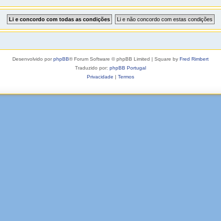
Desenvolvido por
phpBB
® Forum Software © phpBB Limited | Square by
Fred Rimbert
Traduzido por:
phpBB Portugal
Privacidade
|
Termos