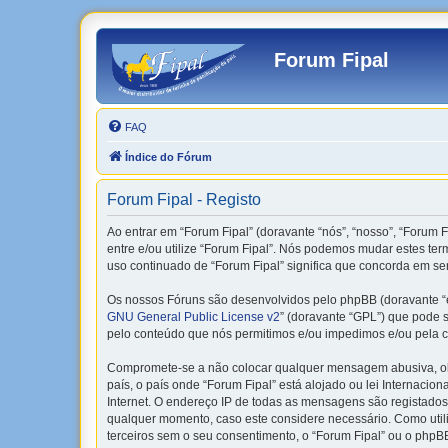
Forum Fipal
FAQ
Índice do Fórum
Forum Fipal - Registo
Ao entrar em “Forum Fipal” (doravante “nós”, “nosso”, “Forum Fi
entre e/ou utilize “Forum Fipal”. Nós podemos mudar estes te
uso continuado de “Forum Fipal” significa que concorda em ser
Os nossos Fóruns são desenvolvidos pelo phpBB (doravante “e
GNU General Public License v2
” (doravante “GPL”) que pode se
pelo conteúdo que nós permitimos e/ou impedimos e/ou pela c
Compromete-se a não colocar qualquer mensagem abusiva, obsc
país, o país onde “Forum Fipal” está alojado ou lei Internacio
Internet. O endereço IP de todas as mensagens são registados 
qualquer momento, caso este considere necessário. Como uti
terceiros sem o seu consentimento, o “Forum Fipal” ou o php