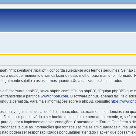
pal”, “https://intranet.fipal.pt”), concorda sujeitar-se aos termos seguintes. Se nã
rmos a qualquer momento e vamos fazer o nosso melhor para mantê-lo informado. N
 legalmente sujeito a estes termos quando são atualizados e/ou alterados.
les”, “software phpBB”, “www.phpbb.com”, “Grupo phpBB”, “Equipa phpBB”) que é u
r transferido a partir de
www.phpbb.com
. O software phpBB apenas facilita disc
onduta permitida. Para mais informações sobre o phpBB, consulte:
https://www.ph
ena, vulgar, insultuosa, de ódio, ameaçadora, sexualmente tendenciosa ou qualqu
nal. Fazer isso pode levá-lo a ser banido de imediato e permanentemente, e, se for
para ajudar a implementar estas condições. Concorda que “Forum Fipal” tem o direi
lizador aceita que as informações que forneceu acima sejam guardadas numa Base
BB não podem ser responsabilizados por qualquer atentado Hacker, que possam ex