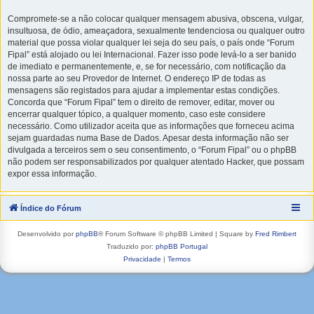
Compromete-se a não colocar qualquer mensagem abusiva, obscena, vulgar,
insultuosa, de ódio, ameaçadora, sexualmente tendenciosa ou qualquer outro
material que possa violar qualquer lei seja do seu país, o país onde “Forum
Fipal” está alojado ou lei Internacional. Fazer isso pode levá-lo a ser banido
de imediato e permanentemente, e, se for necessário, com notificação da
nossa parte ao seu Provedor de Internet. O endereço IP de todas as
mensagens são registados para ajudar a implementar estas condições.
Concorda que “Forum Fipal” tem o direito de remover, editar, mover ou
encerrar qualquer tópico, a qualquer momento, caso este considere
necessário. Como utilizador aceita que as informações que forneceu acima
sejam guardadas numa Base de Dados. Apesar desta informação não ser
divulgada a terceiros sem o seu consentimento, o “Forum Fipal” ou o phpBB
não podem ser responsabilizados por qualquer atentado Hacker, que possam
expor essa informação.
Índice do Fórum
Desenvolvido por
phpBB
® Forum Software © phpBB Limited | Square by
Fred Rimbert
Traduzido por:
phpBB Portugal
Privacidade
|
Termos