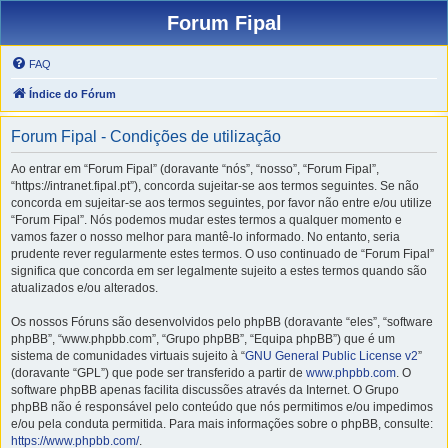
Forum Fipal
FAQ
Índice do Fórum
Forum Fipal - Condições de utilização
Ao entrar em “Forum Fipal” (doravante “nós”, “nosso”, “Forum Fipal”,
“https://intranet.fipal.pt”), concorda sujeitar-se aos termos seguintes. Se não
concorda em sujeitar-se aos termos seguintes, por favor não entre e/ou utilize
“Forum Fipal”. Nós podemos mudar estes termos a qualquer momento e
vamos fazer o nosso melhor para mantê-lo informado. No entanto, seria
prudente rever regularmente estes termos. O uso continuado de “Forum Fipal”
significa que concorda em ser legalmente sujeito a estes termos quando são
atualizados e/ou alterados.
Os nossos Fóruns são desenvolvidos pelo phpBB (doravante “eles”, “software
phpBB”, “www.phpbb.com”, “Grupo phpBB”, “Equipa phpBB”) que é um
sistema de comunidades virtuais sujeito à “
GNU General Public License v2
”
(doravante “GPL”) que pode ser transferido a partir de
www.phpbb.com
. O
software phpBB apenas facilita discussões através da Internet. O Grupo
phpBB não é responsável pelo conteúdo que nós permitimos e/ou impedimos
e/ou pela conduta permitida. Para mais informações sobre o phpBB, consulte:
https://www.phpbb.com/
.